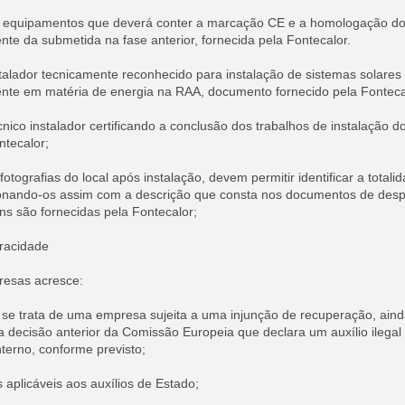
s equipamentos que deverá conter a marcação CE e a homologação d
ente da submetida na fase anterior, fornecida pela Fontecalor.
stalador tecnicamente reconhecido para instalação de sistemas solares 
nte em matéria de energia na RAA, documento fornecido pela Fonteca
nico instalador certificando a conclusão dos trabalhos de instalação 
ntecalor;
otografias do local após instalação, devem permitir identificar a totali
cionando-os assim com a descrição que consta nos documentos de desp
ns são fornecidas pela Fontecalor;
racidade
resas acresce:
 se trata de uma empresa sujeita a uma injunção de recuperação, ain
decisão anterior da Comissão Europeia que declara um auxílio ilegal 
terno, conforme previsto;
 aplicáveis aos auxílios de Estado;