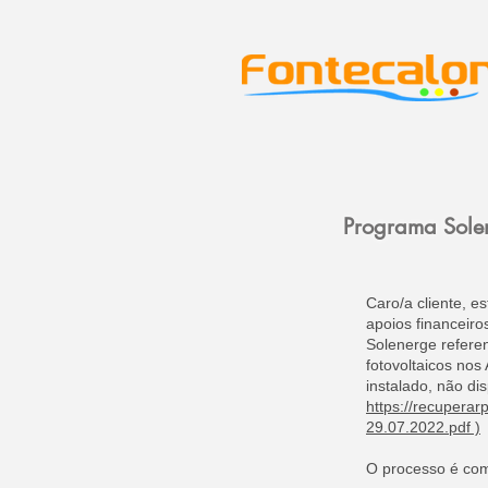
Programa Sole
Caro/a cliente, 
apoios financeir
Solenerge referen
fotovoltaicos no
instalado, não di
https://recuperar
29.07.2022.pdf
)
O processo é com