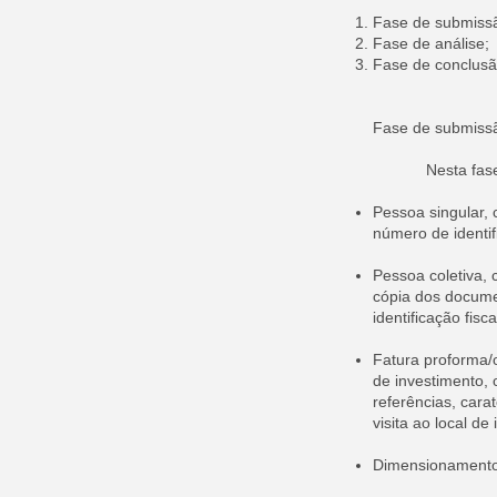
Fase de submissã
Fase de análise;
Fase de conclusã
Fase de submissã
Nesta fase os d
Pessoa singular, 
número de identifi
Pessoa coletiva, 
cópia dos documen
identificação fis
Fatura proforma/
de investimento, 
referências, cara
visita ao local de
Dimensionamento 