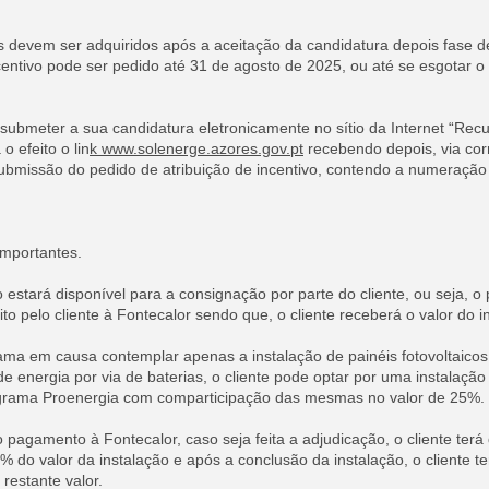
devem ser adquiridos após a aceitação da candidatura depois fase 
centivo pode ser pedido até 31 de agosto de 2025, ou até se esgotar 
submeter a sua candidatura eletronicamente no sítio da Internet “Recu
o efeito o lin
k
www.solenerge.azores.gov.pt
recebendo depois, via corr
ubmissão do pedido de atribuição de incentivo, contendo a numeração 
importantes.
 estará disponível para a consignação por parte do cliente, ou seja, 
ito pelo cliente à Fontecalor sendo que, o cliente receberá o valor do i
ma em causa contemplar apenas a instalação de painéis fotovoltaicos
energia por via de baterias, o cliente pode optar por uma instalação
grama Proenergia com comparticipação das mesmas no valor de 25%.
pagamento à Fontecalor, caso seja feita a adjudicação, o cliente terá 
do valor da instalação e após a conclusão da instalação, o cliente t
restante valor.