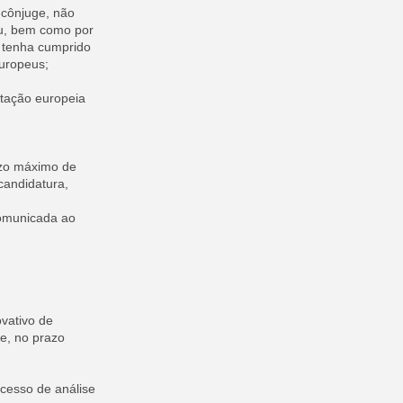
 cônjuge, não
au, bem como por
 tenha cumprido
europeus;
ntação europeia
azo máximo de
candidatura,
comunicada ao
vativo de
e, no prazo
cesso de análise