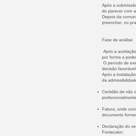
Após a submissão
do parecer com a
Depois da comuni
preencher, no pr
Fase de análise
Após a aceitação 
por forma a poder
O período de exe
decisão favorável
Após a instalaçã
da admissibilidad
Certidão de não d
preferencialmente
Fatura, onde cons
documento fornec
Declaração do ve
Fontecalor;