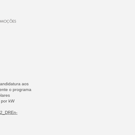
OMOÇÕES
candidatura aos
mente o programa
olares
€ por kW
22_DREn
-