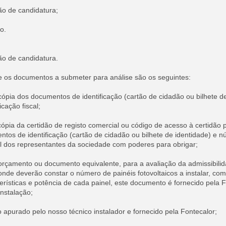
o de candidatura;
o.
o de candidatura.
ocumentos a submeter para análise são os seguintes:
cópia dos documentos de identificação (cartão de cidadão ou bilhete de
cação fiscal;
cópia da certidão de registo comercial ou código de acesso à certidão
tos de identificação (cartão de cidadão ou bilhete de identidade) e 
cal dos representantes da sociedade com poderes para obrigar;
orçamento ou documento equivalente, para a avaliação da admissibilid
onde deverão constar o número de painéis fotovoltaicos a instalar, com
terísticas e potência de cada painel, este documento é fornecido pela 
 instalação;
apurado pelo nosso técnico instalador e fornecido pela Fontecalor;