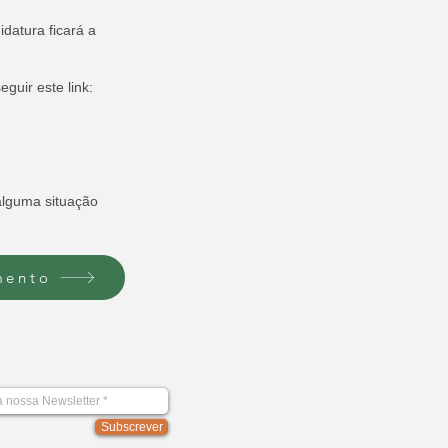
datura ficará a
guir este link:
 alguma situação
mento
Subscrever