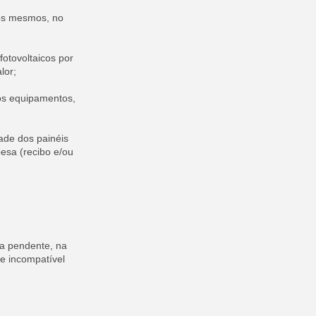
os mesmos, no
fotovoltaicos por
lor;
dos equipamentos,
dade dos painéis
esa (recibo e/ou
da pendente, na
e incompatível