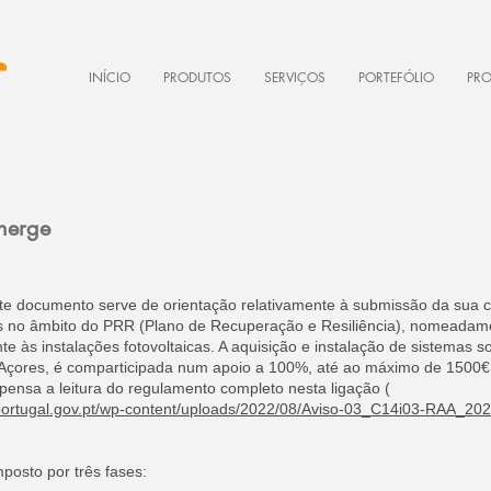
INÍCIO
PRODUTOS
SERVIÇOS
PORTEFÓLIO
PR
nerge
este documento serve de orientação relativamente à submissão da sua 
os no âmbito do PRR (Plano de Recuperação e Resiliência), nomeada
te às instalações fotovoltaicas. A aquisição e instalação de sistemas s
s Açores, é comparticipada num apoio a 100%, até ao máximo de 1500
spensa a leitura do regulamento completo nesta ligação (
portugal.gov.pt/wp
-
content/uploads/2022/08/Aviso
-
03_C14
i03
-
RAA_20
posto por três fases: