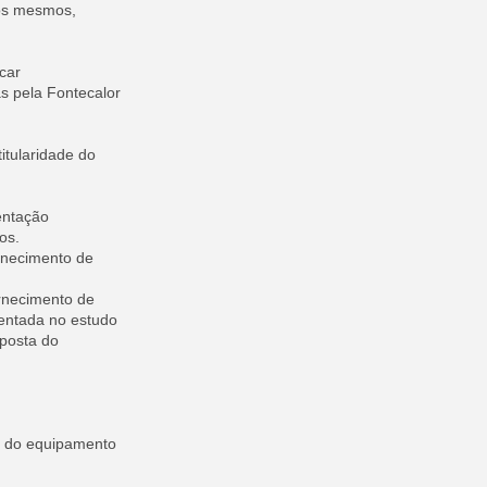
os mesmos,
icar
as pela Fontecalor
itularidade do
entação
os.
ornecimento de
ornecimento de
mentada no estudo
oposta do
ão do equipamento