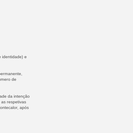
 identidade) e
 permanente,
número de
ade da intenção
 as respetivas
Fontecalor, após