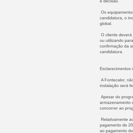
e decisão.
Os equipamentos 
candidatura, o in
global.
O cliente deverá 
ou utilizando para 
confirmação da s
candidatura.
Esclarecimentos 
A Fontecalor, não
instalação será fe
Apesar do progra
armazenamento de 
concorrer ao pro
Relativamente ao 
pagamento de 20% 
ao pagamento do 