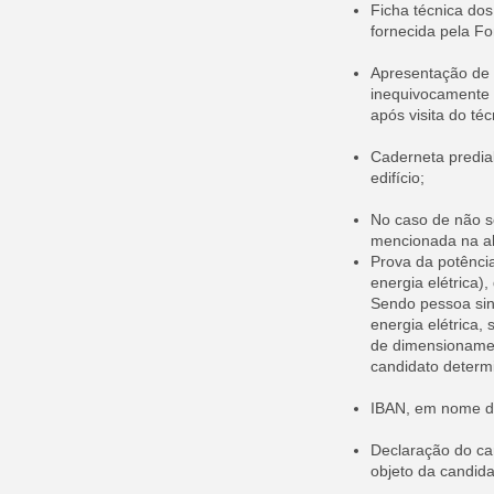
Ficha técnica do
fornecida pela Fo
Apresentação de f
inequivocamente o
após visita do téc
Caderneta predial
edifício;
No caso de não s
mencionada na alí
Prova da potência
energia elétrica),
Sendo pessoa sin
energia elétrica,
de dimensionamen
candidato determin
IBAN, em nome d
Declaração do ca
objeto da candida