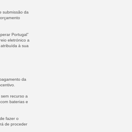
de submissão da
o orçamento
perar Portugal”
eio eletrónico a
atribuída à sua
o pagamento da
ncentivo.
 sem recurso a
 com baterias e
de fazer o
erá de proceder