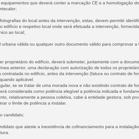
s equipamentos que deverá conter a marcação CE e a homologação d
ntecalor;
otografias do local antes da intervenção, estas, devem permitir identif
 edifício e respetivo local onde será efetuada a intervenção, fornecid
nico ao local;
 urbana válida ou qualquer outro documento válido para comprovar a t
er proprietário do edifício, deverá submeter, juntamente com a docum
nea anterior, uma declaração com autorização de todos os proprietári
 contratada no edifício, antes da intervenção (fatura ou contrato de f
 quando aplicável.
gular, se se tratar de uma morada nova e não existindo contrato de f
 será considerada como potência elegível a potência indicada e funda
to, relativamente a pessoa coletiva, cabe à entidade gestora, sob pr
ar o limite de potência a instalar.
o candidato;
ndidato que ateste a inexistência de cofinanciamento para a instalaç
tura.