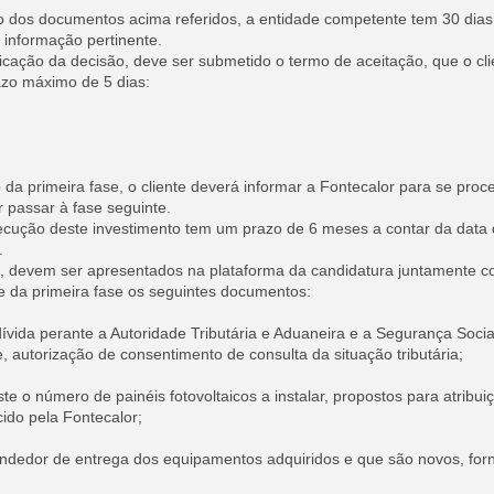
 dos documentos acima referidos, a entidade competente tem 30 dias
 informação pertinente.
cação da decisão, deve ser submetido o termo de aceitação, que o cli
azo máximo de 5 dias:
da primeira fase, o cliente deverá informar a Fontecalor para se proce
 passar à fase seguinte.
cução deste investimento tem um prazo de 6 meses a contar da data d
.
o, devem ser apresentados na plataforma da candidatura juntamente co
e da primeira fase os seguintes documentos:
ívida perante a Autoridade Tributária e Aduaneira e a Segurança Social
, autorização de consentimento de consulta da situação tributária;
te o número de painéis fotovoltaicos a instalar, propostos para atribui
ido pela Fontecalor;
ndedor de entrega dos equipamentos adquiridos e que são novos, forn