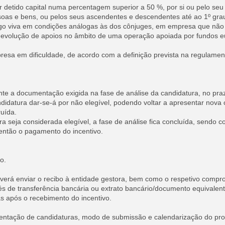
 detido capital numa percentagem superior a 50 %, por si ou pelo seu
oas e bens, ou pelos seus ascendentes e descendentes até ao 1º gr
go viva em condições análogas às dos cônjuges, em empresa que não
 devolução de apoios no âmbito de uma operação apoiada por fundos 
esa em dificuldade, de acordo com a definição prevista na regulame
te a documentação exigida na fase de análise da candidatura, no pr
didatura dar-se-á por não elegível, podendo voltar a apresentar nova 
ruída.
a seja considerada elegível, a fase de análise fica concluída, sendo 
 então o pagamento do incentivo.
o.
verá enviar o recibo à entidade gestora, bem como o respetivo compro
s de transferência bancária ou extrato bancário/documento equivalent
s após o recebimento do incentivo.
entação de candidaturas, modo de submissão e calendarização do pro