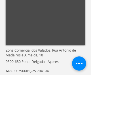
Zona Comercial dos Valados, Rua António de
Medeiros e Almeida, 10
9500-680
Ponta Delgada
- Açores
GPS
37.756601
,-25.704194
T.
(+351)
296 684 505
geral@fontecalor.pt
M.
(+351)
913 454 085
Subscrever